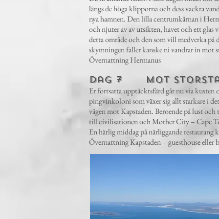
längs de höga klipporna och dess vackra vandr
nya hamnen. Den lilla centrumkärnan i Herma
och njuter av av utsikten, havet och ett glas 
detta område och den som vill medverka på det
skymningen faller kanske ni vandrar in mot 
Övernattning Hermanus
Dag 7 Mot storstad
Er fortsatta upptäcktsfärd går nu via kusten 
pingvinkoloni som växer sig allt starkare i 
vägen mot Kapstaden. Beroende på lust och t
till civilisationen och Mother City – Cape To
En härlig middag på närliggande restaurang k
Övernattning Kapstaden – guesthouse eller bout