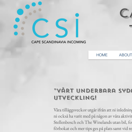
C
T
HOME
ABOUT
”Vårt underbara Syda
utveckling!
Våra tilläggsveckor utgår ifrån att ni inledn
ni också ha varit med på någon av våra aktivit
Stellenbosch och The Winelands utan bil, fort
förbokat och mer tips ges på plats samt vid r