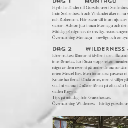
Dag 1 Montagu
Hyrbil anländer till Guesthouset i Stellenbos
Ifrån Stellenbosch och Vinlandet åker ni nu 
och Robertson. Här passar väl in att njuta av
startar i Ashton just innan Montagu och denna 
Middag på någon av de trevliga restaurangerna
Övernattning Montagu – trevligt och omtyckt
Dag 2 Wilderness &
Efter frukost lämnar ni idyllen i den lilla st
inte förnekas. Ett första stopp rekommendera
några av dem reser ni på under denna tur så
orten Mossel Bay. Men innan dess passerar ni
Route har flertal kända orter, men vi väljer 
skall ni stanna i 2 nätter för att på olika sä
staden Knysna.
Tips på middag ifrån Guesthouset.
Övernattning Wilderness – härligt guesthouse 