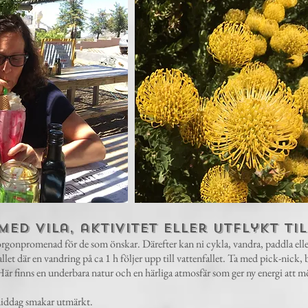
 vila, aktivitet eller utflykt till
rgonpromenad för de som önskar. Därefter kan ni cykla, vandra, paddla eller b
allet där en vandring på ca 1 h följer upp till vattenfallet. Ta med pick-nick,
är finns en underbara natur och en härliga atmosfär som ger ny energi att mö
middag smakar utmärkt.