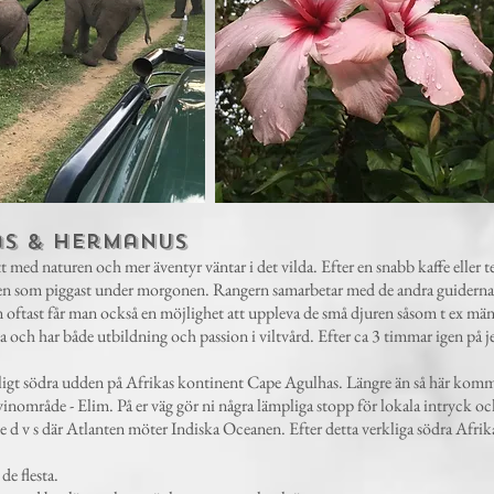
s & Hermanus
ed naturen och mer äventyr väntar i det vilda. Efter en snabb kaffe eller te 
ren som piggast under morgonen. Rangern samarbetar med de andra guiderna oc
en oftast får man också en möjlighet att uppleva de små djuren såsom t ex mä
och har både utbildning och passion i viltvård. Efter ca 3 timmar igen på je
igt södra udden på Afrikas kontinent Cape Agulhas. Längre än så här komm
nområde - Elim. På er väg gör ni några lämpliga stopp för lokala intryck oc
de d v s där Atlanten möter Indiska Oceanen. Efter detta verkliga södra Afrika
de flesta.