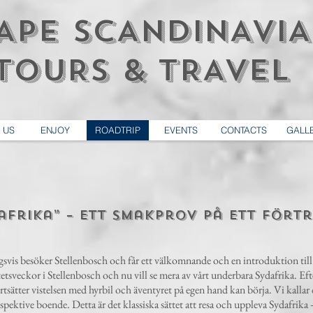
APE SCANDINAVIA
OURS & TRAVEL
 US
ENJOY
ROADTRIP
EVENTS
CONTACTS
GALL
frika” – ett smakprov på ett förtr
ingsvis besöker Stellenbosch och får ett välkomnande och en introduktion til
etsveckor i Stellenbosch och nu vill se mera av vårt underbara Sydafrika. Efte
sätter vistelsen med hyrbil och äventyret på egen hand kan börja. Vi kallar 
espektive boende. Detta är det klassiska sättet att resa och uppleva Sydafrik