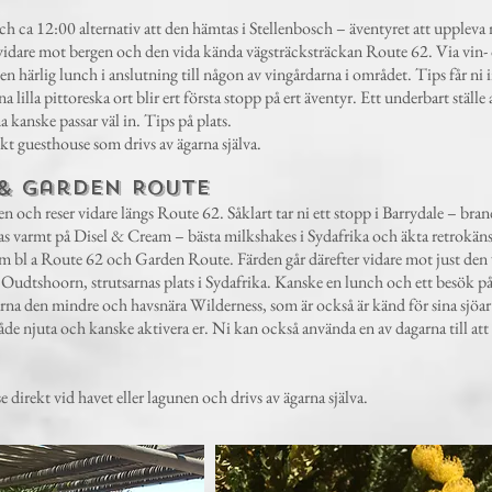
ch ca 12:00 alternativ att den hämtas i Stellenbosch – äventyret att uppleva 
vidare mot bergen och den vida kända vägsträcksträckan Route 62. Via vin- 
 en härlig lunch i anslutning till någon av vingårdarna i området. Tips får n
lilla pittoreska ort blir ert första stopp på ert äventyr. Ett underbart ställe
 kanske passar väl in. Tips på plats.
 guesthouse som drivs av ägarna själva.
 Garden Route
aden och reser vidare längs Route 62. Såklart tar ni ett stopp i Barrydale – b
s varmt på Disel & Cream – bästa milkshakes i Sydafrika och äkta retrokänsl
som bl a Route 62 och Garden Route. Färden går därefter vidare mot just den
 Oudtshoorn, strutsarnas plats i Sydafrika. Kanske en lunch och ett besök på
gärna den mindre och havsnära Wilderness, som är också är känd för sina sjöar
tt både njuta och kanske aktivera er. Ni kan också använda en av dagarna till a
direkt vid havet eller lagunen och drivs av ägarna själva.