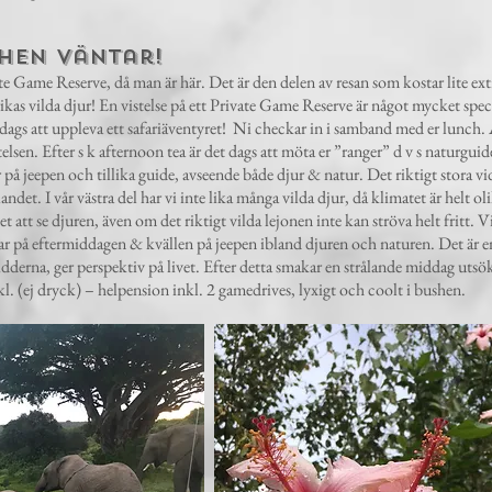
hen väntar!
ate Game Reserve, då man är här. Det är den delen av resan som kostar lite e
ikas vilda djur! En vistelse på ett Private Game Reserve är något mycket specie
 dags att uppleva ett safariäventyret! Ni checkar in i samband med er lunch. 
elsen. Efter s k afternoon tea är det dags att möta er ”ranger” d v s naturgu
ör på jeepen och tillika guide, avseende både djur & natur. Det riktigt stora
v landet. I vår västra del har vi inte lika många vilda djur, då klimatet är hel
att se djuren, även om det riktigt vilda lejonen inte kan ströva helt fritt. Vi
mar på eftermiddagen & kvällen på jeepen ibland djuren och naturen. Det är 
dderna, ger perspektiv på livet. Efter detta smakar en strålande middag utsö
l. (ej dryck) – helpension inkl. 2 gamedrives, lyxigt och coolt i bushen.