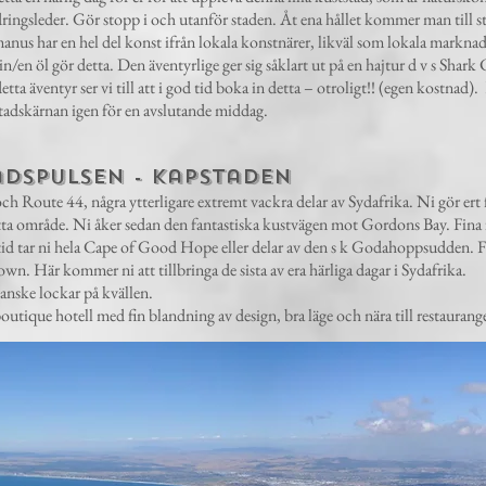
ingsleder. Gör stopp i och utanför staden. Åt ena hållet kommer man till st
nus har en hel del konst ifrån lokala konstnärer, likväl som lokala marknad
vin/en öl gör detta. Den äventyrlige ger sig såklart ut på en hajtur d v s Shar
ta äventyr ser vi till att i god tid boka in detta – otroligt!! (egen kostnad)
stadskärnan igen för en avslutande middag.
spulsen - Kapstaden
och Route 44, några ytterligare extremt vackra delar av Sydafrika. Ni gör ert 
detta område. Ni åker sedan den fantastiska kustvägen mot Gordons Bay. Fina 
id tar ni hela Cape of Good Hope eller delar av den s k Godahoppsudden. F
wn. Här kommer ni att tillbringa de sista av era härliga dagar i Sydafrika.
anske lockar på kvällen.
ique hotell med fin blandning av design, bra läge och nära till restauranger, 