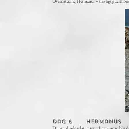
Övernattning Hermanus – trevligt guesthou
Dag 6 Hermanus
Då ni anlände relativt sent dagen innan blir d