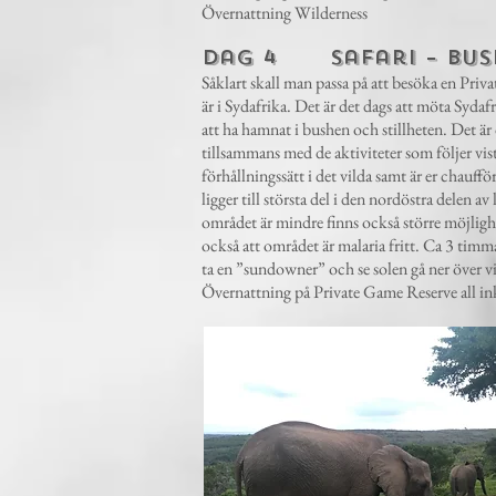
Övernattning Wilderness
Dag 4 Safari – bus
Såklart skall man passa på att besöka en Priv
är i Sydafrika. Det är det dags att möta Sydafr
att ha hamnat i bushen och stillheten. Det är
tillsammans med de aktiviteter som följer vist
förhållningssätt i det vilda samt är er chauff
ligger till största del i den nordöstra delen a
området är mindre finns också större möjlighet 
också att området är malaria fritt. Ca 3 tim
ta en ”sundowner” och se solen gå ner över vi
Övernattning på Private Game Reserve all ink