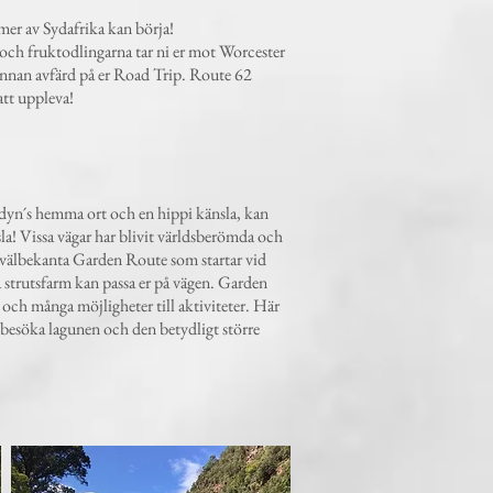
mer av Sydafrika kan börja!
och fruktodlingarna tar ni er mot Worcester
i innan avfärd på er Road Trip. Route 62
 att uppleva!
randyn´s hemma ort och en hippi känsla, kan
a! Vissa vägar har blivit världsberömda och
 välbekanta Garden Route som startar vid
 strutsfarm kan passa er på vägen. Garden
 och många möjligheter till aktiviteter. Här
tt besöka lagunen och den betydligt större