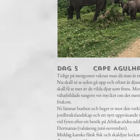
Dag 5 Cape Agulha
Tidigt på morgonen vaknar man då man är ett m
Nu skall ni se solen gå upp och oftast är dju
skall få se mer av de vilda djur som finns. M
välutbildade rangern vet mycket om det mesta 
frukost.
Ni lämnar bushen och beger er mot den verkl
jordbrukslandskap och ett nytt uppväxande vi
vid fyren efter ett besök på Afrikas södra ud
Hermanus (valsäsong juni-november).
Middag kanske färsk fisk och skaldjur lockar 