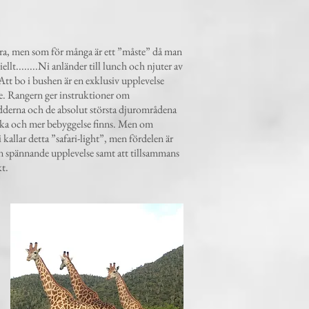
xtra, men som för många är ett ”måste” då man
llt........Ni anländer till lunch och njuter av
Att bo i bushen är en exklusiv upplevelse
ide. Rangern ger instruktioner om
 vidderna och de absolut största djurområdena
t olika och mer bebyggelse finns. Men om
 kallar detta ”safari-light”, men fördelen är
en spännande upplevelse samt att tillsammans
kt.