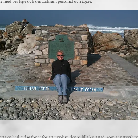
se med bra läge och omtänksam personal och ägare.
etta en härlig dag för er för att uppleva denna lilla kuststad, som är naturskö