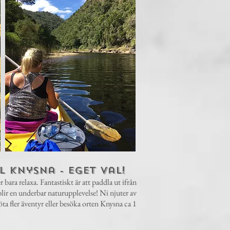
 Knysna - eget val!
ara relaxa. Fantastiskt är att paddla ut ifrån
 blir en underbar naturupplevelse! Ni njuter av
ta fler äventyr eller besöka orten Knysna ca 1